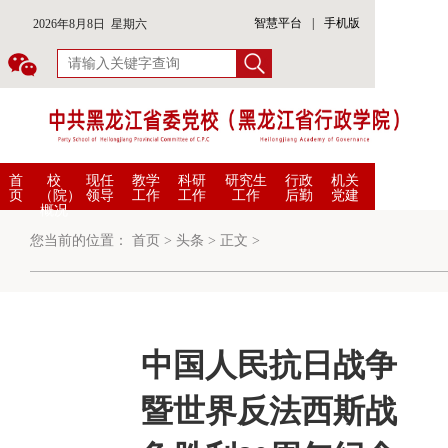
智慧平台
|
手机版
2026年8月8日 星期六
首
校
现任
教学
科研
研究生
行政
机关
页
（院）
领导
工作
工作
工作
后勤
党建
概况
您当前的位置：
首页
>
头条
>
正文
>
中国人民抗日战争
暨世界反法西斯战