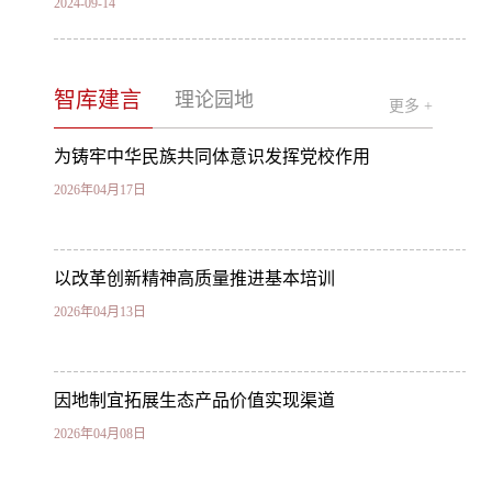
2024-09-14
我校举办辰能新能源公司第二期干部能力素质提
升培训班
智库建言
理论园地
更多 +
2024-07-08
为铸牢中华民族共同体意识发挥党校作用
2026年04月17日
以改革创新精神高质量推进基本培训
2026年04月13日
因地制宜拓展生态产品价值实现渠道
2026年04月08日