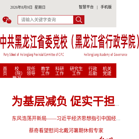
智慧平台
|
手机版
2026年8月9日 星期日
首
校
现任
教学
科研
研究生
行政
机关
页
（院）
领导
工作
工作
工作
后勤
党建
概况
为基层减负 促实干担当——《整治形式主义为基层减负若干规定》出台两周年观察
东风浩荡开新局——习近平经济思想指引中国经济高质量发展行稳…
蔡奇看望慰问北戴河暑期休假专家