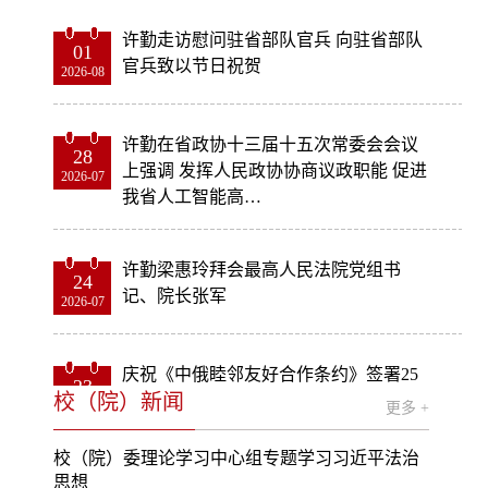
许勤走访慰问驻省部队官兵 向驻省部队
01
官兵致以节日祝贺
2026-08
许勤在省政协十三届十五次常委会会议
28
上强调 发挥人民政协协商议政职能 促进
2026-07
我省人工智能高…
许勤梁惠玲拜会最高人民法院党组书
24
记、院长张军
2026-07
庆祝《中俄睦邻友好合作条约》签署25
23
校（院）新闻
周年专场交响音乐会在哈举行
2026-07
更多 +
校（院）委理论学习中心组专题学习习近平法治
思想