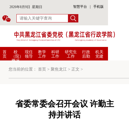
智慧平台
|
手机版
2026年8月9日 星期日
首
校
现任
教学
科研
研究生
行政
机关
页
（院）
领导
工作
工作
工作
后勤
党建
概况
您当前的位置：
首页
>
聚焦龙江
>
正文
>
省委常委会召开会议 许勤主
持并讲话