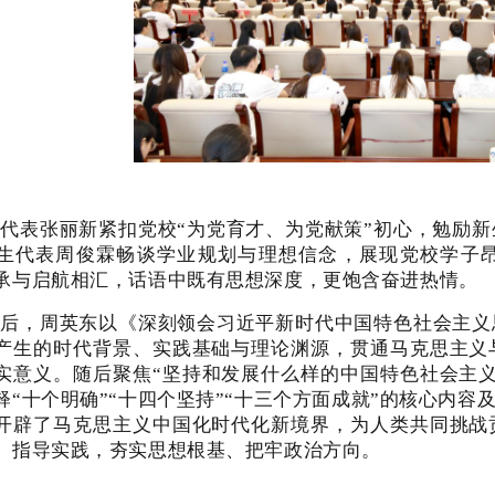
代表张丽新紧扣党校“为党育才、为党献策”初心，勉励
生代表周俊霖畅谈学业规划与理想信念，展现党校学子
承与启航相汇，话语中既有思想深度，更饱含奋进热情。
后，周英东以《深刻领会习近平新时代中国特色社会主义
产生的时代背景、实践基础与理论渊源，贯通马克思主义
实意义。随后聚焦“坚持和发展什么样的中国特色社会主
释“十个明确”“十四个坚持”“十三个方面成就”的核心内容
开辟了马克思主义中国化时代化新境界，为人类共同挑战
、指导实践，夯实思想根基、把牢政治方向。