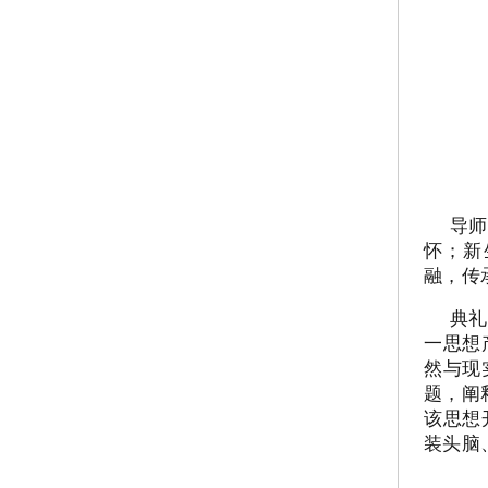
导师
怀；新
融，传
典礼
一思想
然与现
题，阐
该思想
装头脑