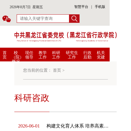
智慧平台
|
手机版
2026年8月7日 星期五
首
校
现任
教学
科研
研究生
行政
机关
页
（院）
领导
工作
工作
工作
后勤
党建
概况
您当前的位置：
首页
>
科研咨政
2026-06-01
构建文化育人体系 培养高素质人才队伍